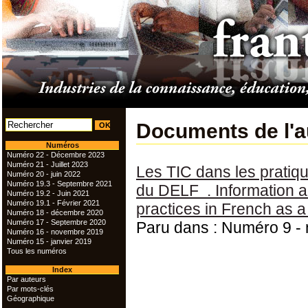
Documents de l'
Numéros
Numéro 22 - Décembre 2023
Numéro 21 - Juillet 2023
Les TIC dans les pratiq
Numéro 20 - juin 2022
Numéro 19.3 - Septembre 2021
du DELF . Information a
Numéro 19.2 - Juin 2021
Numéro 19.1 - Février 2021
practices in French as a
Numéro 18 - décembre 2020
Numéro 17 - Septembre 2020
Paru dans : Numéro 9 -
Numéro 16 - novembre 2019
Numéro 15 - janvier 2019
Tous les numéros
Index
Par auteurs
Par mots-clés
Géographique